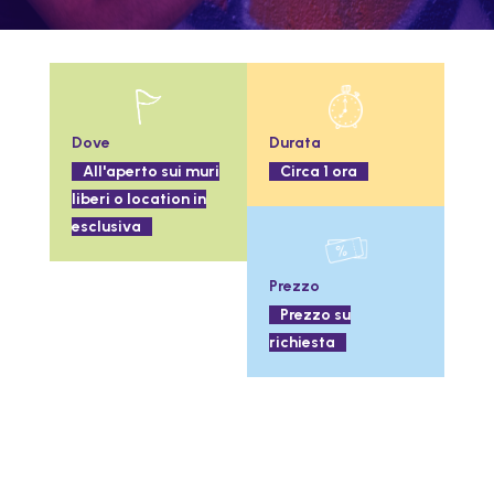
Dove
Durata
All'aperto sui muri
Circa 1 ora
liberi o location in
esclusiva
Prezzo
Prezzo su
richiesta