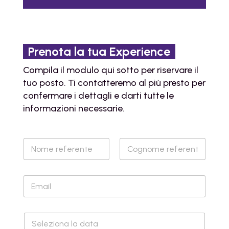
Prenota la tua Experience
Compila il modulo qui sotto per riservare il
tuo posto. Ti contatteremo al più presto per
confermare i dettagli e darti tutte le
informazioni necessarie.
R
e
f
Nome
Cognome
e
E
r
m
e
a
n
i
t
D
l
e
a
*